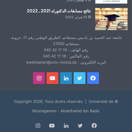
9 نوفمبر 2020
نتائج مسابقات الدكتوراه 2021 ـ 2022
25 فبراير 2022
جامعة عبد الحميد بن باديس مستغانم، الطريق الوطني رقم 11، خروبة،
مستغانم 27000
رقم الهاتف : 19 11 42 045
رقم الفاكس : 18 11 42 045
البريد الإلكتروني : webmaster@univ-mosta.dz
فيسبوك
تويتر
لينكدإن
يوتيوب
انستقرام
© Copyright 2026, Tous droits réservés | Université de
Mostaganem - Abdelhamid ibn Badis
فيسبوك
تويتر
لينكدإن
يوتيوب
انستقرام