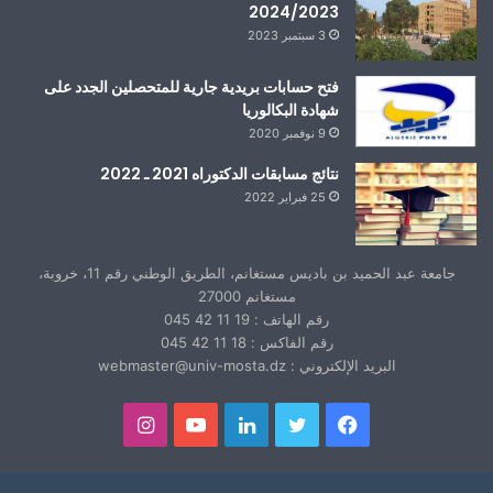
2024/2023
3 سبتمبر 2023
فتح حسابات بريدية جارية للمتحصلين الجدد على
شهادة البكالوريا
9 نوفمبر 2020
نتائج مسابقات الدكتوراه 2021 ـ 2022
25 فبراير 2022
جامعة عبد الحميد بن باديس مستغانم، الطريق الوطني رقم 11، خروبة،
مستغانم 27000
رقم الهاتف : 19 11 42 045
رقم الفاكس : 18 11 42 045
البريد الإلكتروني : webmaster@univ-mosta.dz
فيسبوك
تويتر
لينكدإن
يوتيوب
انستقرام