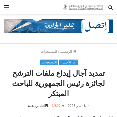
بحث
الق
عن
الرئيسية
/
المستجدات
آخر الأخبــار
المستجدات
تمديد آجال إيداع ملفات الترشح
لجائزة رئيس الجمهورية للباحث
المبتكر
18 يناير 2026
3٬802
أقل من دقيقة