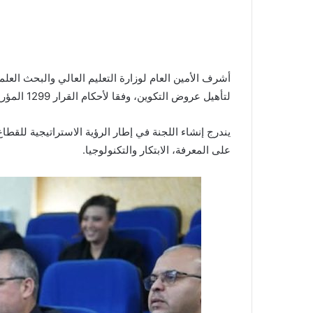
لتأهيل عروض التكوين، وفقا لأحكام القرار 1299 المؤرخ في 20 أكتوبر 2025، بحضور رؤساء الندوات الجهوية للجامعات.
يندرج إنشاء اللجنة في إطار الرؤية الاستراتيجية للق
على المعرفة، الابتكار والتكنولوجيا.