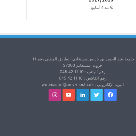
2027/2028
منذ 4 أسابيع
جامعة عبد الحميد بن باديس مستغانم، الطريق الوطني رقم 11،
خروبة، مستغانم 27000
رقم الهاتف : 19 11 42 045
رقم الفاكس : 18 11 42 045
البريد الإلكتروني : webmaster@univ-mosta.dz
فيسبوك
تويتر
لينكدإن
يوتيوب
انستقرام