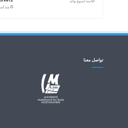
arket2
منذ أسبوع واحد
منذ أس
تواصل معنا