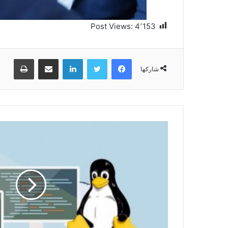
Post Views:
4٬153
فيسبوك
تويتر
لينكدإن
مشاركة عبر البريد
طباعة
شاركها