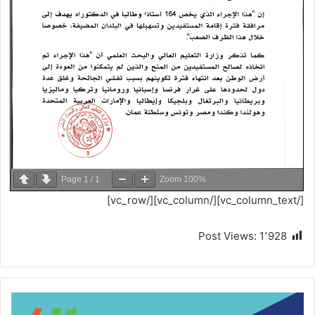
Page
1
/
1
Zoom
100%
[/vc_column_text][/vc_column][/vc_row]
Post Views:
1٬928