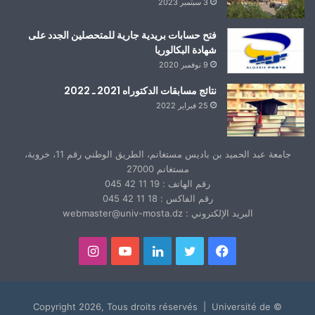
3 سبتمبر 2023
فتح حسابات بريدية جارية للمتحصلين الجدد على
شهادة البكالوريا
9 نوفمبر 2020
نتائج مسابقات الدكتوراه 2021 ـ 2022
25 فبراير 2022
جامعة عبد الحميد بن باديس مستغانم، الطريق الوطني رقم 11، خروبة،
مستغانم 27000
رقم الهاتف : 19 11 42 045
رقم الفاكس : 18 11 42 045
البريد الإلكتروني : webmaster@univ-mosta.dz
فيسبوك
تويتر
لينكدإن
يوتيوب
انستقرام
© Copyright 2026, Tous droits réservés | Université de