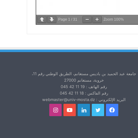
Page
1
/
31
Zoom
100%
جامعة عبد الحميد بن باديس مستغانم، الطريق الوطني رقم 11،
خروبة، مستغانم 27000
رقم الهاتف : 19 11 42 045
رقم الفاكس : 18 11 42 045
البريد الإلكتروني : webmaster@univ-mosta.dz
فيسبوك
تويتر
لينكدإن
يوتيوب
انستقرام