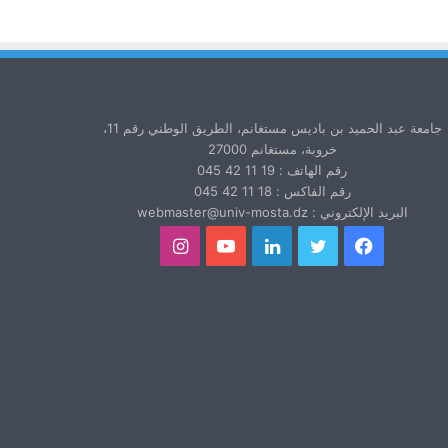
جامعة عبد الحميد بن باديس مستغانم، الطريق الوطني رقم 11،
خروبة، مستغانم 27000
رقم الهاتف : 19 11 42 045
رقم الفاكس : 18 11 42 045
البريد الإلكتروني : webmaster@univ-mosta.dz
فيسبوك
تويتر
لينكدإن
يوتيوب
انستقرام