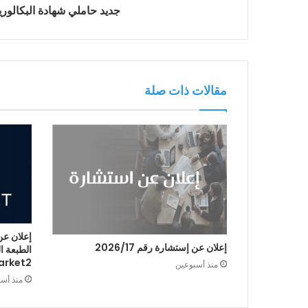
جديد حاملي شهادة البكالوريا 024
مقالات ذات صلة
إعلان عن
إعلان عن إستشارة رقم 2026/17
arket2
منذ أسبوعين
منذ أس