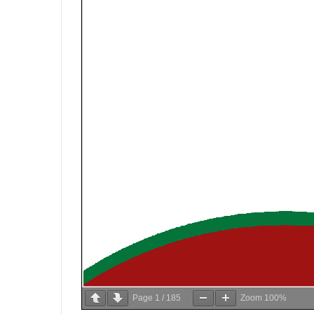
Page
1
/
185
Zoom
100%