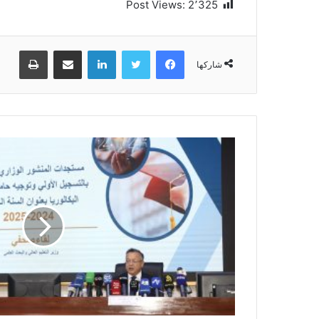
Post Views:
2٬325
فيسبوك
تويتر
لينكدإن
مشاركة عبر البريد
طباعة
شاركها