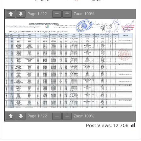
Page
1
/
22
Zoom
100%
Page
1
/
22
Zoom
100%
Post Views:
12٬706