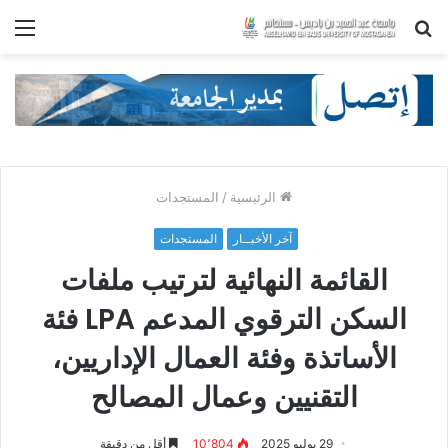
بحث
الق
عن
الرئيسية
/
المستجدات
آخر الأخبــار
المستجدات
القائمة النهائية لترتيب ملفات
السكن الترقوي المدعم LPA فئة
الأساتذة وفئة العمال الإداريين،
التقنيين وعمال المصالح
29 يوليو 2025
10٬804
أقل من دقيقة