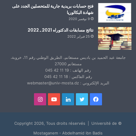
فتح حسابات بريدية جارية للمتحصلين الجدد على
شهادة البكالوريا
9 نوفمبر 2020
نتائج مسابقات الدكتوراه 2021 ـ 2022
25 فبراير 2022
جامعة عبد الحميد بن باديس مستغانم، الطريق الوطني رقم 11، خروبة،
مستغانم 27000
رقم الهاتف : 19 11 42 045
رقم الفاكس : 18 11 42 045
البريد الإلكتروني : webmaster@univ-mosta.dz
فيسبوك
تويتر
لينكدإن
يوتيوب
انستقرام
© Copyright 2026, Tous droits réservés | Université de
Mostaganem - Abdelhamid ibn Badis