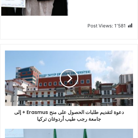
Post Views:
1٬581
دعوة لتقديم طلبات الحصول على منح Erasmus + إلى
جامعة رجب طيب أردوغان تركيا