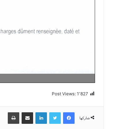
Post Views:
1٬827
فيسبوك
تويتر
لينكدإن
مشاركة عبر البريد
طباعة
شاركها