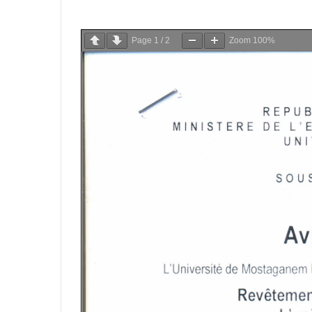
Page
1
/
2
Zoom
100%