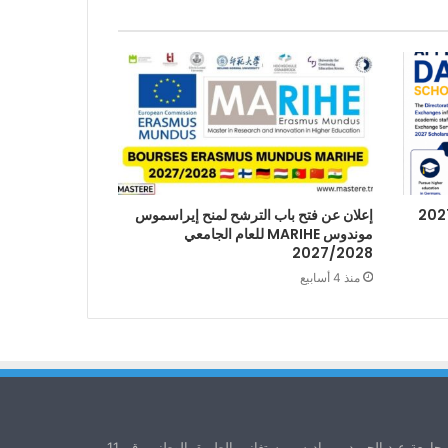
إعلان عن فتح باب الترشح لمنح إيراسموس
موندوس MARIHE للعام الجامعي
2027/2028
منذ 4 أسابيع
جامعة عبد الحميد بن باديس مستغانم، الطريق الوطني رقم 11،