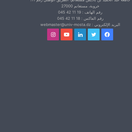
خروبة، مستغانم 27000
رقم الهاتف : 19 11 42 045
رقم الفاكس : 18 11 42 045
البريد الإلكتروني : webmaster@univ-mosta.dz
فيسبوك
تويتر
لينكدإن
يوتيوب
انستقرام