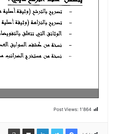
Post Views:
1٬864
فيسبوك
تويتر
لينكدإن
مشاركة عبر البريد
طباعة