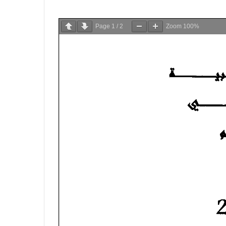
Page
1
/
2
Zoom
100%