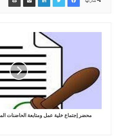
شاركها
محضر إجتماع خلية عمل ومتابعة الحاضنات المنعقد يوم 05 د