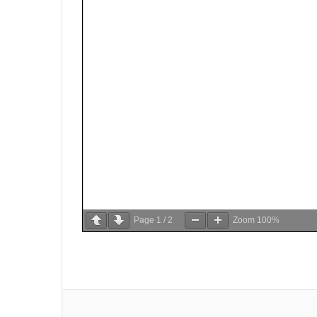
Page
1
/
2
Zoom
100%