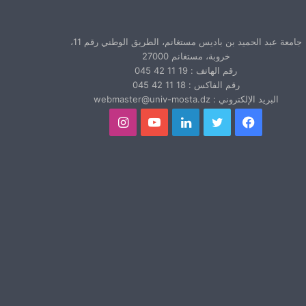
جامعة عبد الحميد بن باديس مستغانم، الطريق الوطني رقم 11،
خروبة، مستغانم 27000
رقم الهاتف : 19 11 42 045
رقم الفاكس : 18 11 42 045
البريد الإلكتروني : webmaster@univ-mosta.dz
فيسبوك
تويتر
لينكدإن
يوتيوب
انستقرام