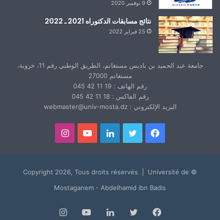
9 نوفمبر 2020
نتائج مسابقات الدكتوراه 2021 ـ 2022
25 فبراير 2022
جامعة عبد الحميد بن باديس مستغانم، الطريق الوطني رقم 11، خروبة،
مستغانم 27000
رقم الهاتف : 19 11 42 045
رقم الفاكس : 18 11 42 045
البريد الإلكتروني : webmaster@univ-mosta.dz
فيسبوك
تويتر
لينكدإن
يوتيوب
انستقرام
© Copyright 2026, Tous droits réservés | Université de
Mostaganem - Abdelhamid ibn Badis
فيسبوك
تويتر
لينكدإن
يوتيوب
انستقرام