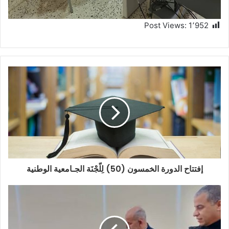
Post Views:
1٬952
إفتتاح الدورة الخمسون (50) لِلّجْنَة الجـامعية الوطنية