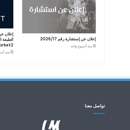
إعلان عن
إعلان عن إستشارة رقم 2026/17
arket2
منذ أسبوع واحد
منذ أس
تواصل معنا