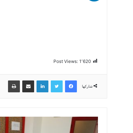
Post Views:
1٬620
فيسبوك
تويتر
لينكدإن
مشاركة عبر البريد
طباعة
شاركها