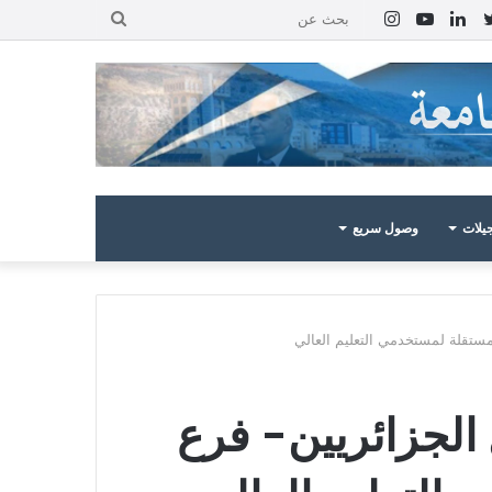
بوك
تويتر
لينكدإن
يوتيوب
انستقرام
بحث
عن
يلات
وصول سريع
مستقلة لمستخدمي التعليم العالي‎‎
 الجزائريين- فرع