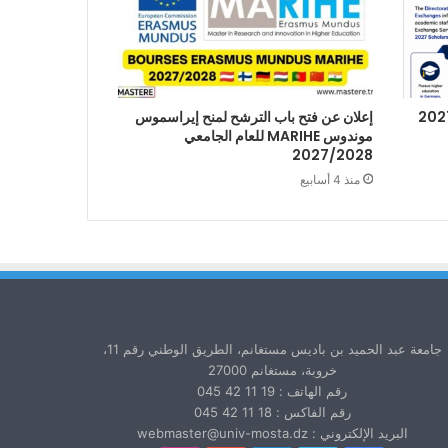
إعلان عن فتح باب الترشح لمنح إيراسموس
موندوس MARIHE للعام الجامعي
2027/2028
منذ 4 أسابيع
جامعة عبد الحميد بن باديس مستغانم، الطريق الوطني رقم 11،
خروبة، مستغانم 27000
رقم الهاتف : 19 11 42 045
رقم الفاكس : 18 11 42 045
البريد الإلكتروني : webmaster@univ-mosta.dz