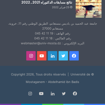
نتائج مسابقات الدكتوراه 2021 ـ 2022
25 فبراير 2022
جامعة عبد الحميد بن باديس مستغانم، الطريق الوطني رقم 11، خروبة،
مستغانم 27000
رقم الهاتف : 19 11 42 045
رقم الفاكس : 18 11 42 045
البريد الإلكتروني : webmaster@univ-mosta.dz
فيسبوك
تويتر
لينكدإن
يوتيوب
انستقرام
© Copyright 2026, Tous droits réservés | Université de
Mostaganem - Abdelhamid ibn Badis
فيسبوك
تويتر
لينكدإن
يوتيوب
انستقرام