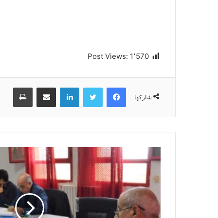
Post Views:
1٬570
فيسبوك
تويتر
لينكدإن
مشاركة عبر البريد
طباعة
شاركها