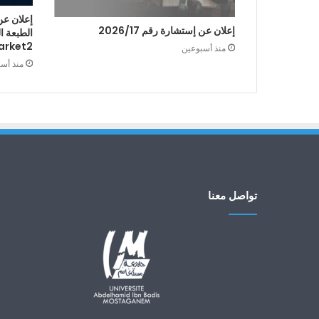
إعلان عن
إعلان عن إستشارة رقم 2026/17
arket2
منذ أسبوعين
منذ أس
تواصل معنا