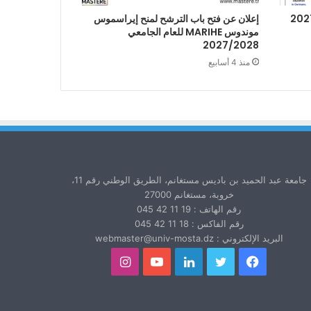
إعلان عن فتح باب الترشح لمنح إيراسموس
موندوس MARIHE للعام الجامعي
2027/2028
منذ 4 أسابيع
جامعة عبد الحميد بن باديس مستغانم، الطريق الوطني رقم 11،
خروبة، مستغانم 27000
رقم الهاتف : 19 11 42 045
رقم الفاكس : 18 11 42 045
البريد الإلكتروني : webmaster@univ-mosta.dz
فيسبوك
تويتر
لينكدإن
يوتيوب
انستقرام