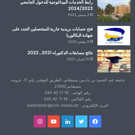
رابط الخدمات البيداغوجية للدخول الجامعي
2024/2023
3 سبتمبر 2023
فتح حسابات بريدية جارية للمتحصلين الجدد على
شهادة البكالوريا
9 نوفمبر 2020
نتائج مسابقات الدكتوراه 2021 ـ 2022
25 فبراير 2022
جامعة عبد الحميد بن باديس مستغانم، الطريق الوطني رقم 11، خروبة،
مستغانم 27000
رقم الهاتف : 19 11 42 045
رقم الفاكس : 18 11 42 045
البريد الإلكتروني : webmaster@univ-mosta.dz
فيسبوك
تويتر
لينكدإن
يوتيوب
انستقرام