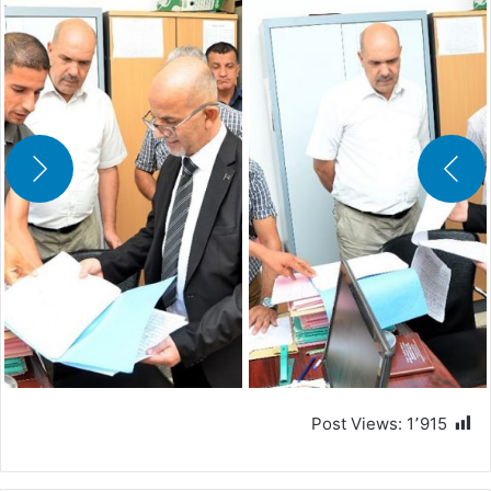
Post Views:
1٬915