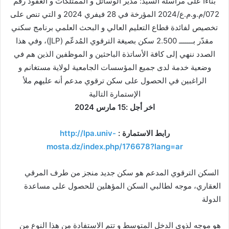
بناءا على مراسلة السيد: مدير الوسائل و الممتلكات و العقود رقم
072/م.و.م.ع/2024 المؤرخة في 28 فيفري 2024 و التي تنص على
تخصيص لفائدة قطاع التعليم العالي و البحث العلمي برنامج سكني
مقدّر بـــــــ 2.500 سكن بصيغة الترقوي المُدعّم (LPإ)، وفي هذا
الصدد ننهي إلى كافة الأساتذة الباحثين و الموظفين الذين هم في
وضعية خدمة لدى جميع المؤسسات الجامعية لولاية مستغانم و
الراغبين في الحصول على سكن ترقوي مدعم أنه عليهم ملأ
الإستمارة التالية
اخر أجل :15 مارس 2024
رابط الاستمارة :
http://lpa.univ-
mosta.dz/index.php/176678?lang=ar
السكن الترقوي المدعم هو سكن جديد منجز من طرف المرقي
العقاري، موجه لطالبي السكن المؤهلين للحصول على مساعدة
الدولة
هو موجه لذوي الدخل المتوسط و تتم الاستفادة من هذا النوع من