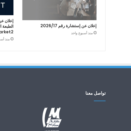
إعلان عن
إعلان عن إستشارة رقم 2026/17
arket2
منذ أسبوع واحد
منذ أس
تواصل معنا