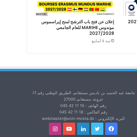
إعلان عن فتح باب الترشح لمنح إيراسموس
موندوس MARIHE للعام الجامعي
2027/2028
منذ 4 أسابيع
جامعة عبد الحميد بن باديس مستغانم، الطريق الوطني رقم 11،
خروبة، مستغانم 27000
رقم الهاتف : 19 11 42 045
رقم الفاكس : 18 11 42 045
البريد الإلكتروني : webmaster@univ-mosta.dz
فيسبوك
تويتر
لينكدإن
يوتيوب
انستقرام