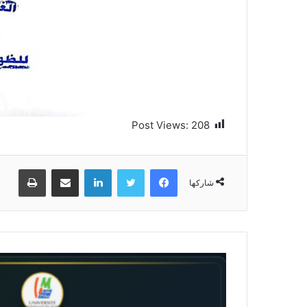
Post Views:
208
فيسبوك
تويتر
لينكدإن
مشاركة عبر البريد
طباعة
شاركها