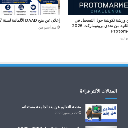
 ورشة تكوينية حول التسجيل في
إعلان عن منح DAAD الألمانية لسنة 2027
الطبعة الثاتية من تحدي بروتوماركت 2026
منذ أسبوعين
Protom
بوعين
المقالات الأكثر قراءةً
منصة التعليم عن بعد لجامعة مستغانم
22 ديسمبر 2020