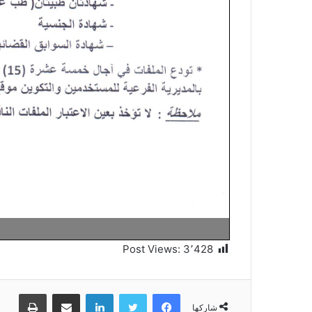
Post Views:
3٬428
فيسبوك
تويتر
لينكدإن
مشاركة عبر البريد
طباعة
شاركها