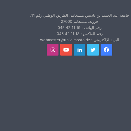
جامعة عبد الحميد بن باديس مستغانم، الطريق الوطني رقم 11،
خروبة، مستغانم 27000
رقم الهاتف : 19 11 42 045
رقم الفاكس : 18 11 42 045
البريد الإلكتروني : webmaster@univ-mosta.dz
فيسبوك
تويتر
لينكدإن
يوتيوب
انستقرام