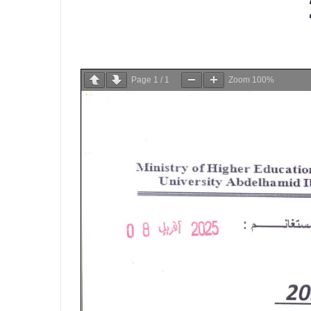
Page
1
/
1
Zoom
100%