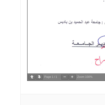
Page
1
/
1
Zoom
100%