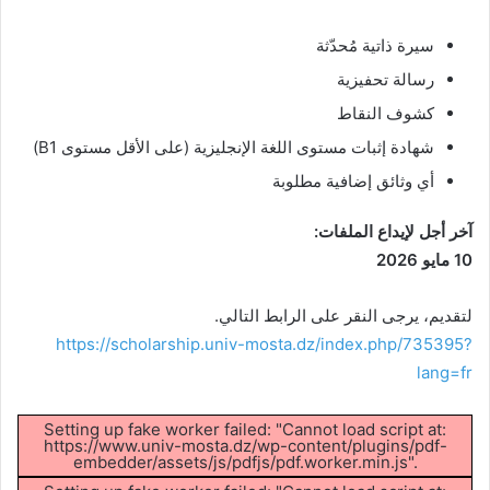
سيرة ذاتية مُحدّثة
رسالة تحفيزية
كشوف النقاط
شهادة إثبات مستوى اللغة الإنجليزية (على الأقل مستوى B1)
أي وثائق إضافية مطلوبة
آخر أجل لإيداع الملفات:
10 مايو 2026
لتقديم، يرجى النقر على الرابط التالي.
https://scholarship.univ-mosta.dz/index.php/735395?
lang=fr
Setting up fake worker failed: "Cannot load script at:
https://www.univ-mosta.dz/wp-content/plugins/pdf-
embedder/assets/js/pdfjs/pdf.worker.min.js".