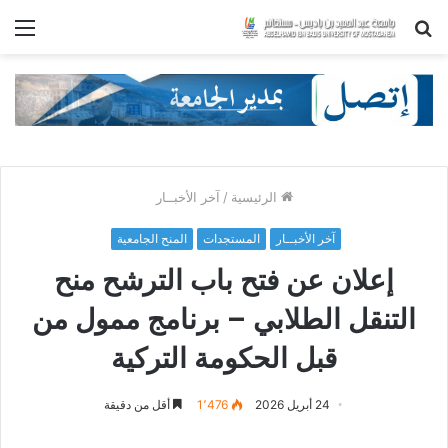
بحث
الق
عن
الرئيسية
/
آخر الأخبــار
آخر الأخبــار
المستجدات
المنح الجامعية
إعلان عن فتح باب الترشح منح
التنقل الطلابي – برنامج ممول من
قبل الحكومة التركية
24 أبريل 2026
1٬476
أقل من دقيقة