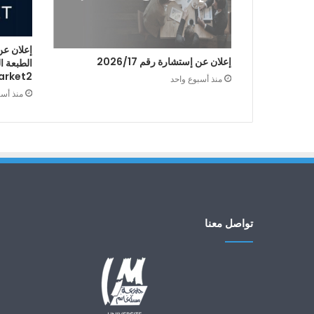
إعلان عن
إعلان عن إستشارة رقم 2026/17
arket2
منذ أسبوع واحد
منذ أس
تواصل معنا