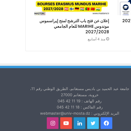
إعلان عن فتح باب الترشح لمنح إيراسموس
موندوس MARIHE للعام الجامعي
2027/2028
منذ 4 أسابيع
جامعة عبد الحميد بن باديس مستغانم، الطريق الوطني رقم 11،
خروبة، مستغانم 27000
رقم الهاتف : 19 11 42 045
رقم الفاكس : 18 11 42 045
البريد الإلكتروني : webmaster@univ-mosta.dz
فيسبوك
تويتر
لينكدإن
يوتيوب
انستقرام