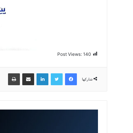
Post Views:
140
فيسبوك
تويتر
لينكدإن
مشاركة عبر البريد
طباعة
شاركها