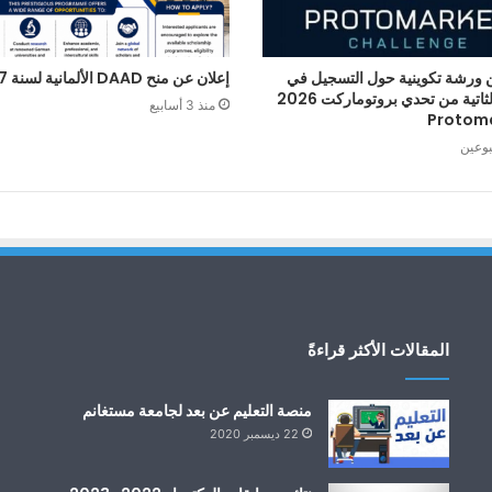
 ورشة تكوينية حول التسجيل في
إعلان عن منح DAAD الألمانية لسنة 2027
الطبعة الثاتية من تحدي بروتوماركت 2026
منذ 3 أسابيع
Protom
بوعين
المقالات الأكثر قراءةً
منصة التعليم عن بعد لجامعة مستغانم
22 ديسمبر 2020