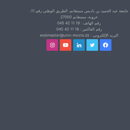
جامعة عبد الحميد بن باديس مستغانم، الطريق الوطني رقم 11،
خروبة، مستغانم 27000
رقم الهاتف : 19 11 42 045
رقم الفاكس : 18 11 42 045
البريد الإلكتروني : webmaster@univ-mosta.dz
فيسبوك
تويتر
لينكدإن
يوتيوب
انستقرام