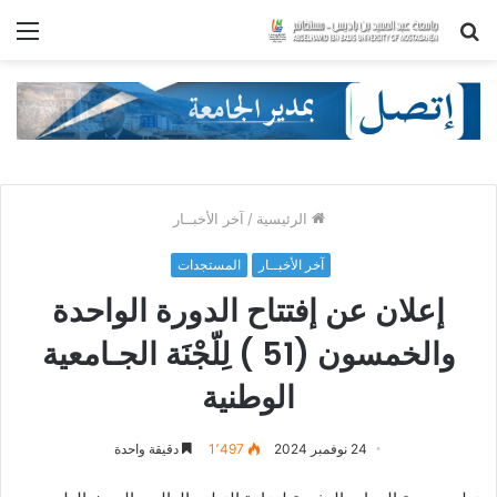
بحث
الق
عن
الرئيسية
/
آخر الأخبــار
آخر الأخبــار
المستجدات
إعلان عن إفتتاح الدورة الواحدة
والخمسون (51 ) لِلّجْنَة الجـامعية
الوطنية
24 نوفمبر 2024
1٬497
دقيقة واحدة