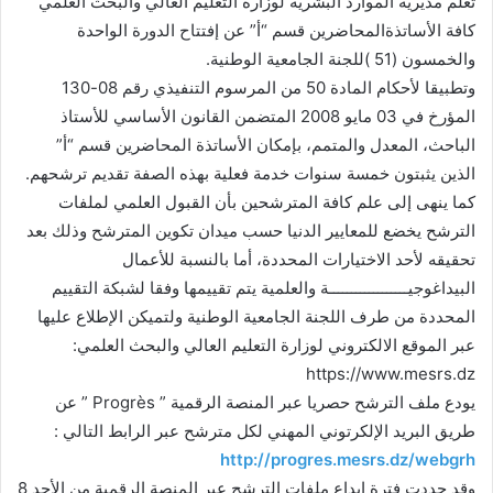
تعلم مديرية الموارد البشرية لوزارة التعليم العالي والبحث العلمي
كافة الأساتذةالمحاضرين قسم “أ” عن إفتتاح الدورة الواحدة
والخمسون (51 )للجنة الجامعية الوطنية.
وتطبيقا لأحكام المادة 50 من المرسوم التنفيذي رقم 08-130
المؤرخ في 03 مايو 2008 المتضمن القانون الأساسي للأستاذ
الباحث، المعدل والمتمم، بإمكان الأساتذة المحاضرين قسم “أ”
الذين يثبتون خمسة سنوات خدمة فعلية بهذه الصفة تقديم ترشحهم.
كما ينهى إلى علم كافة المترشحين بأن القبول العلمي لملفات
الترشح يخضع للمعايير الدنيا حسب ميدان تكوين المترشح وذلك بعد
تحقيقه لأحد الاختيارات المحددة، أما بالنسبة للأعمال
البيداغوجيــــــــــــــــــة والعلمية يتم تقييمها وفقا لشبكة التقييم
المحددة من طرف اللجنة الجامعية الوطنية ولتميكن الإطلاع عليها
عبر الموقع الالكتروني لوزارة التعليم العالي والبحث العلمي:
https://www.mesrs.dz
يودع ملف الترشح حصريا عبر المنصة الرقمية ” Progrès ” عن
طريق البريد الإلكرتوني المهني لكل مترشح عبر الرابط التالي :
http://progres.mesrs.dz/webgrh
وقد حددت فترة إيداع ملفات الترشح عبر المنصة الرقمية من الأحد 8