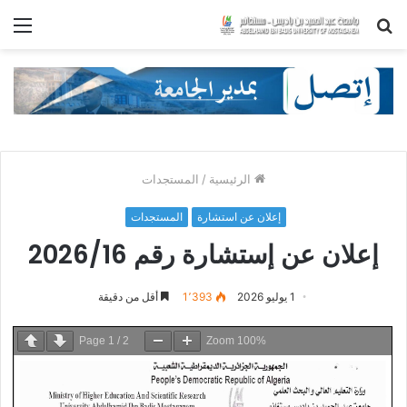
بحث
الق
عن
الرئيسية
/
المستجدات
إعلان عن استشارة
المستجدات
إعلان عن إستشارة رقم 2026/16
1 يوليو 2026
1٬393
أقل من دقيقة
Page
1
/
2
Zoom
100%