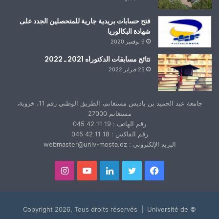
فتح حسابات بريدية جارية للمتحصلين الجدد على
شهادة البكالوريا
9 نوفمبر 2020
نتائج مسابقات الدكتوراه 2021 ـ 2022
25 فبراير 2022
جامعة عبد الحميد بن باديس مستغانم، الطريق الوطني رقم 11، خروبة،
مستغانم 27000
رقم الهاتف : 19 11 42 045
رقم الفاكس : 18 11 42 045
البريد الإلكتروني : webmaster@univ-mosta.dz
فيسبوك
تويتر
لينكدإن
يوتيوب
انستقرام
© Copyright 2026, Tous droits réservés | Université de