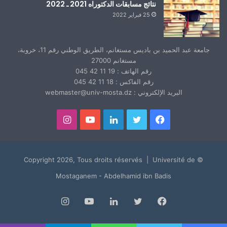
نتائج مسابقات الدكتوراه 2021 ـ 2022
25 فبراير 2022
جامعة عبد الحميد بن باديس مستغانم، الطريق الوطني رقم 11، خروبة،
مستغانم 27000
رقم الهاتف : 19 11 42 045
رقم الفاكس : 18 11 42 045
البريد الإلكتروني : webmaster@univ-mosta.dz
فيسبوك
تويتر
لينكدإن
يوتيوب
انستقرام
© Copyright 2026, Tous droits réservés | Université de
Mostaganem - Abdelhamid ibn Badis
فيسبوك
تويتر
لينكدإن
يوتيوب
انستقرام