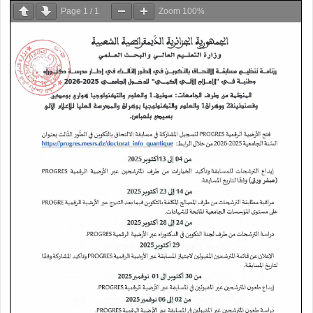
Page
1
/
1
Zoom
100%