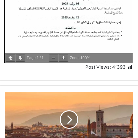
Page
1
/
1
Zoom
100%
Post Views:
4٬393