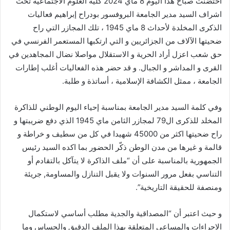
احتضنت صباح هذا اليوم 8 ماي 2024 كلية العلوم الاجتماعية تحت
اشراف السيد مدير الجامعة البروفسور بودراح إبراهيم فعاليات
الذكرى المخلدة لأحداث 8 ماي 1945 ، تلك المجازر التي راح
ضحيتها الآلاف من الجزائريين و التي ارتكبها المستعمر الفرنسي في
حق شعب اعزل أراد الحرية و الاستقلال مواصلا نضال المجاهدين في
القرى و المداشر و الجبال. و قد حضر هذه الفعاليات أغلب إطارات
الجامعة ، ممثل الكشافة الإسلامية ،
أساتذة و طلبة.
وفي كلمة السيد مدير الجامعة بمناسبة إحياء اليوم الوطني للذاكرة
المخلد للذكرى ال79 لمجازر الثامن ماي 1945 الذي دفع ضريبتها و
راح ضحيتها اكثر من 45000 شهيدا في كل من سطيف و خراطة و
قالمة و غيرها من مدن الوطن ذكّر الحضور بما اكده السيد رئيس
الجمهورية بالمناسبة على أن “ملف الذاكرة لا يتآكل بالتقادم أو
التناسي بفعل مرور السنوات ولا يقبل التنازل والمساومة, جريئة
ومنصفة للحقيقة التاريخية”.
و حيث اعتبر أن “المصداقية والجدية مطلب أساسي لاستكمال
الاجراءات والمساعي المتعلقة بهذا الملف الدقيق والحساس وما