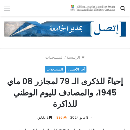
بحث
الق
عن
الرئيسية
/
المستجدات
آخر الأخبــار
المستجدات
إحياءً للذكرى الـ 79 لمجازر 08 ماي
1945، والمصادف لليوم الوطني
للذاكرة
8 مايو 2024
886
2 دقائق