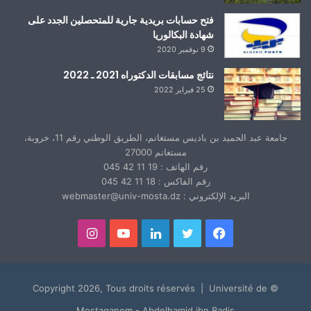
فتح حسابات بريدية جارية للمتحصلين الجدد على
شهادة البكالوريا
9 نوفمبر 2020
نتائج مسابقات الدكتوراه 2021 ـ 2022
25 فبراير 2022
جامعة عبد الحميد بن باديس مستغانم، الطريق الوطني رقم 11، خروبة،
مستغانم 27000
رقم الهاتف : 19 11 42 045
رقم الفاكس : 18 11 42 045
البريد الإلكتروني : webmaster@univ-mosta.dz
فيسبوك
تويتر
لينكدإن
يوتيوب
انستقرام
© Copyright 2026, Tous droits réservés | Université de
Mostaganem - Abdelhamid ibn Badis