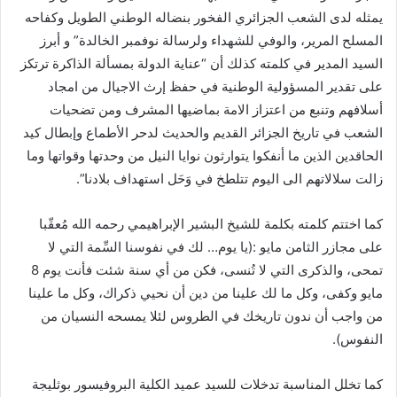
يمثله لدى الشعب الجزائري الفخور بنضاله الوطني الطويل وكفاحه
المسلح المرير، والوفي للشهداء ولرسالة نوفمبر الخالدة” و أبرز
السيد المدير في كلمته كذلك أن “عناية الدولة بمسألة الذاكرة ترتكز
على تقدير المسؤولية الوطنية في حفظ إرث الاجيال من امجاد
أسلافهم وتنبع من اعتزاز الامة بماضيها المشرف ومن تضحيات
الشعب في تاريخ الجزائر القديم والحديث لدحر الأطماع وإبطال كيد
الحاقدين الذين ما أنفكوا يتوارثون نوايا النيل من وحدتها وقواتها وما
زالت سلالاتهم الى اليوم تتلطخ في وَحَل استهداف بلادنا”.
كما اختتم كلمته بكلمة للشيخ البشير الإبراهيمي رحمه الله مُعقّبا
على مجازر الثامن مايو :(يا يوم… لك في نفوسنا السِّمة التي لا
تمحى، ‏والذكرى التي لا تُنسى، فكن من أي سنة شئت فأنت يوم 8
مايو وكفى، وكل ما لك علينا من دين أن نحيي ذكراك، وكل ما ‏علينا
من واجب أن ندون تاريخك في الطروس لئلا يمسحه النسيان من
النفوس).
كما تخلل المناسبة تدخلات للسيد عميد الكلية البروفيسور بوثليجة