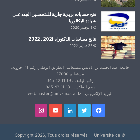
فتح حسابات بريدية جارية للمتحصلين الجدد على
شهادة البكالوريا
9 نوفمبر 2020
نتائج مسابقات الدكتوراه 2021 ـ 2022
25 فبراير 2022
جامعة عبد الحميد بن باديس مستغانم، الطريق الوطني رقم 11، خروبة،
مستغانم 27000
رقم الهاتف : 19 11 42 045
رقم الفاكس : 18 11 42 045
البريد الإلكتروني : webmaster@univ-mosta.dz
فيسبوك
تويتر
لينكدإن
يوتيوب
انستقرام
© Copyright 2026, Tous droits réservés | Université de