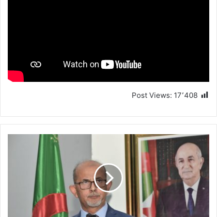
Post Views:
17٬408