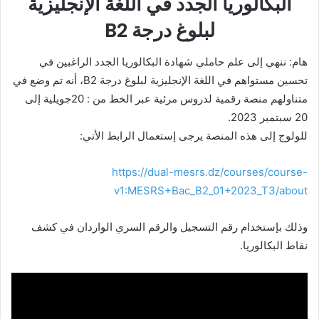
البكالوريا الجدد في اللغة الإنجليزية
لبلوغ درجة B2
هام: ننهي إلى علم حاملي شهادة البكالوريا الجدد الراغبين في
تحسين مستواهم في اللغة الإنجليزية لبلوغ درجة B2، أنه تم وضع في
متناولهم منصة رقمية لدروس مرئية عبر الخط من : 20جويلية إلى
20 سبتمبر 2023.
للولوج إلى هذه المنصة يرجى إستعمال الرابط الأتي:
https://dual-mesrs.dz/courses/course-
v1:MESRS+Bac_B2_01+2023_T3/about
وذلك بإستخدام رقم التسجيل والرقم السري الواردان في كشف
نقاط البكالوريا.