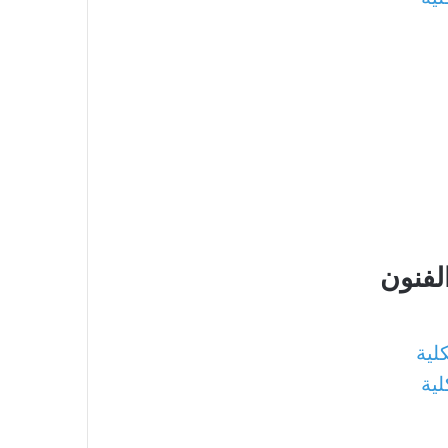
الفنون
لية
لية