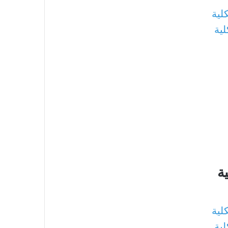
لية
لية
ة
لية
لية