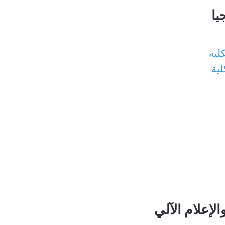
يا
لية
لية
الإعلام الآلي