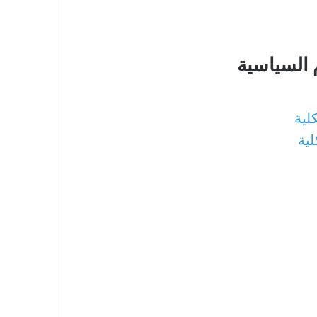
 السياسية
لية
لية