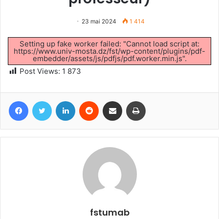
23 mai 2024
1 414
Setting up fake worker failed: "Cannot load script at:
https://www.univ-mosta.dz/fst/wp-content/plugins/pdf-
embedder/assets/js/pdfjs/pdf.worker.min.js".
Post Views:
1 873
Facebook
Twitter
Linkedin
Reddit
Partager par email
Imprimer
fstumab