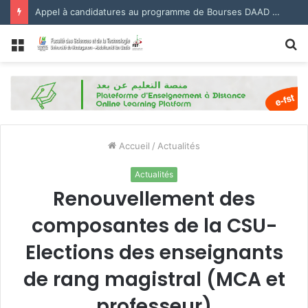
Appel à candidatures au programme de Bourses DAAD 2027.
Menu
R
Accueil
/
Actualités
Actualités
Renouvellement des
composantes de la CSU-
Elections des enseignants
de rang magistral (MCA et
professeur)