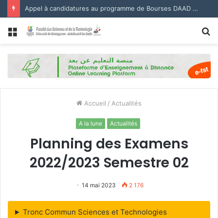
Appel à candidatures au programme de Bourses DAAD 2027.
Menu
R
Accueil
/
Actualités
A la lune
Actualités
Planning des Examens
2022/2023 Semestre 02
14 mai 2023
2 176
Tronc Commun Sciences et Technologies