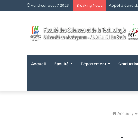
Appel à candi
vendredi, août 7 2026
Breaking News
Accueil
Faculté
Département
Graduatio
Accueil
/
A