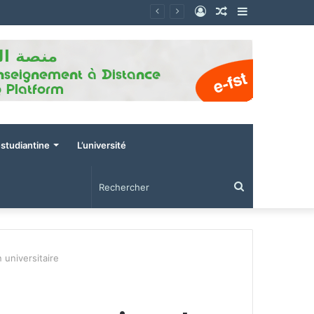
Connexion
Article
Sidebar
Aléatoire
(barre
latérale)
estudiantine
L’université
Rechercher
 universitaire