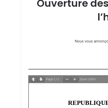
Ouverture des
l’
Page
1
/
1
Zoom
100%