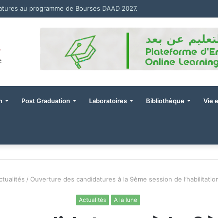
datures au programme de Bourses DAAD 2027.
n
Post Graduation
Laboratoires
Bibliothèque
Vie 
ctualités
/
Ouverture des candidatures à la 9ème session de l’habilitation
Actualités
A la lune