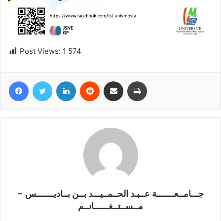
Post Views:
1 574
Facebook
Twitter
Linkedin
Reddit
Partager par email
Imprimer
جـــامــعـــــــة عــبـد الحــمــيـــد بــن بــاديـــــــس -
مــســتــغــــــانــم