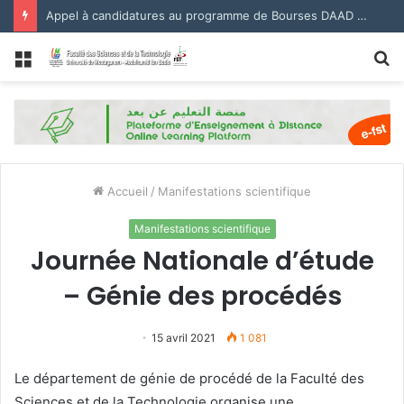
Appel à candidatures au programme de Bourses DAAD 2027.
Menu
R
Accueil
/
Manifestations scientifique
Manifestations scientifique
Journée Nationale d’étude
– Génie des procédés
15 avril 2021
1 081
Le département de génie de procédé de la Faculté des
Sciences et de la Technologie organise une