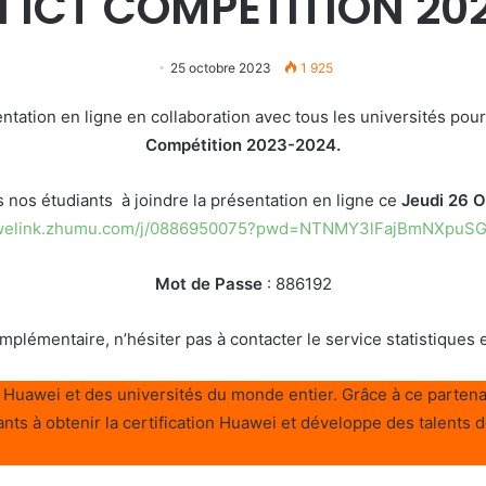
 ICT COMPETITION 20
25 octobre 2023
1 925
tation en ligne en collaboration avec tous les universités pour
Compétition 2023-2024.
 nos étudiants à joindre la présentation en ligne
ce
Jeudi 26 O
//welink.zhumu.com/j/0886950075?pwd=NTNMY3lFajBmNXpuS
Mot de Passe
:
886192
plémentaire, n’hésiter pas à contacter le service statistiques e
 Huawei et des universités du monde entier. Grâce à ce partena
nts à obtenir la certification Huawei et développe des talents