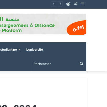
Connexion
Article
Sidebar
Aléatoire
(barre
latérale)
estudiantine
L’université
Rechercher