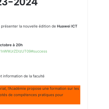
23-2024
 présenter la nouvelle édition de
Huawei ICT
ctobre à 20h
G1nWWJrZDIzUT09#success
t information de la faculté
riat, l’Académie propose une formation sur les
 dotés de compétences pratiques pour