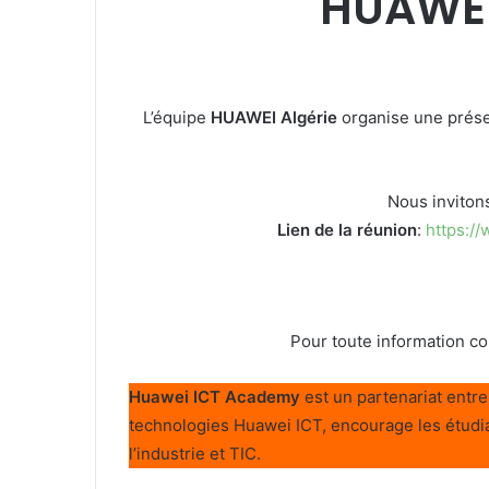
HUAWEI
L’équipe
HUAWEI Algérie
organise une présen
Nous invitons
Lien de la réunion
:
https:
Pour toute information com
Huawei ICT Academy
est un partenariat entre
technologies Huawei ICT, encourage les étudia
l’industrie et TIC.