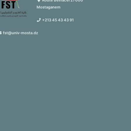
Route Belhacel 27000
Mostaganem
+213 45 43 43 91
fst@univ-mosta.dz