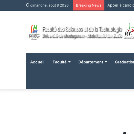
Appel à cand
dimanche, août 9 2026
Breaking News
Accueil
Faculté
Département
Graduatio