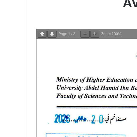
Av
Page
1
/
2
Zoom
100%