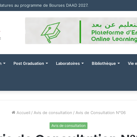
idatures au programme de Bourses DAAD 2027.
n
Post Graduation
Laboratoires
Bibliothèque
Vie 
Accueil
/
Avis de consultation
/
Avis de Consultation N°06
Avis de consultation