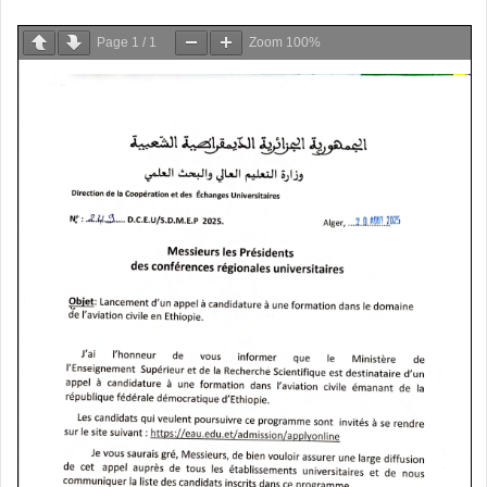
Page
1
/
1
Zoom
100%