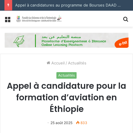
Appel à candidatures au programme de Bourses DAAD 2027.
Menu
R
Accueil
/
Actualités
Actualités
Appel à candidature pour la
formation d’aviation en
Éthiopie
25 août 2025
833