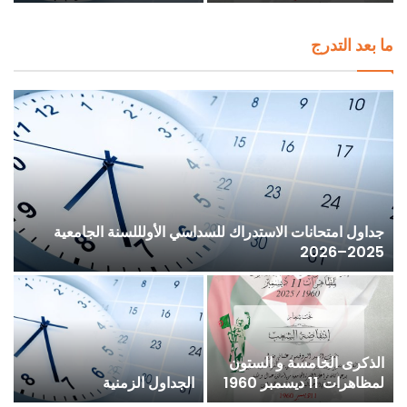
/ 2025
ما بعد التدرج
جداول امتحانات الاستدراك للسداسي الأولللسنة الجامعية
2025–2026
إ
الذكرى الخامسة و الستون
ع
لمظاهرات 11 ديسمبر 1960
الجداول الزمنية
ا
/ 2025