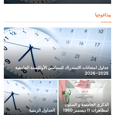
بيداغوجيا
جداول امتحانات الاستدراك للسداسي الأولللسنة الجامعية
2025–2026
إ
الذكرى الخامسة و الستون
ع
لمظاهرات 11 ديسمبر 1960
الجداول الزمنية
ا