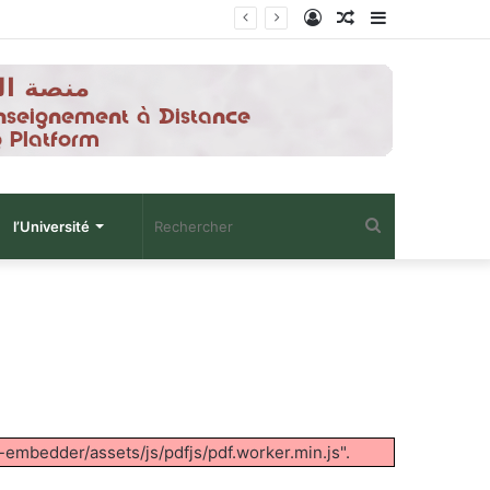
Connexion
Article
Sidebar
Aléatoire
(barre
latérale)
Rechercher
l’Université
-embedder/assets/js/pdfjs/pdf.worker.min.js".