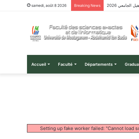
 الجامعي 2026
samedi, août 8 2026
Breaking News
Accueil
Faculté
Départements
Gradua
Setting up fake worker failed: "Cannot load 