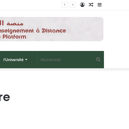
Connexion
Article
Sidebar
Aléatoire
(barre
latérale)
Rechercher
l’Université
re