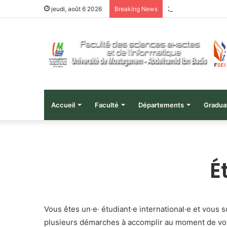
هيل الجامعي 2026
jeudi, août 6 2026
Breaking News
Accueil
Faculté
Départements
Gradua
É
Vous êtes un·e· étudiant·e international·e et vous
plusieurs démarches à accomplir au moment de votre