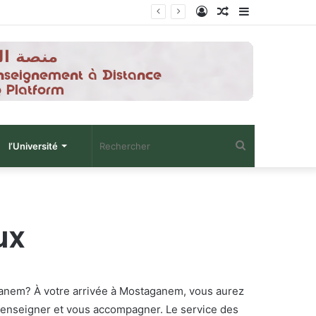
Connexion
Article
Sidebar
Aléatoire
(barre
latérale)
Rechercher
l’Université
ux
aganem? À votre arrivée à Mostaganem, vous aurez
s renseigner et vous accompagner. Le service des