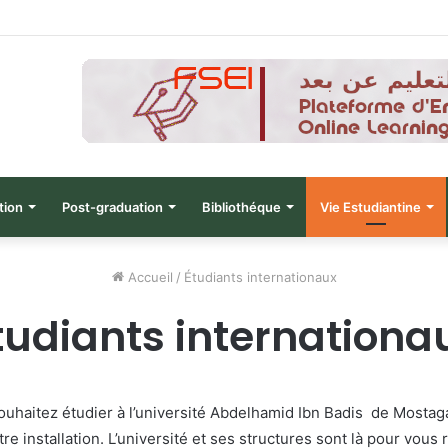
نتائج الدورة التاسعة للحصول على التأ
tion
Post-graduation
Bibliothéque
Vie Estudiantine
Accueil
/
Étudiants internationaux
tudiants internationa
 souhaitez étudier à l’université Abdelhamid Ibn Badis de Most
 installation. L’université et ses structures sont là pour vou