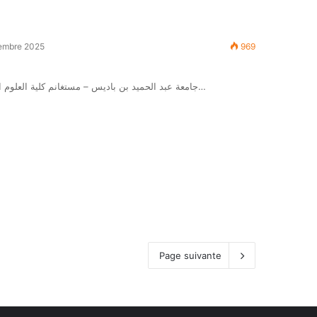
embre 2025
969
جامعة عبد الحميد بن باديس – مستغانم كلية العلوم الدقيقة والإعلام الآلي تحت إشراف السيد مدير جامعة عبد الحميد بن…
Page suivante