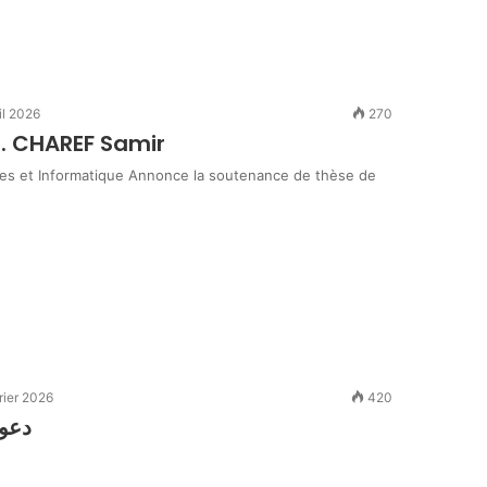
il 2026
270
M. CHAREF Samir
tes et Informatique Annonce la soutenance de thèse de
rier 2026
420
دعوة