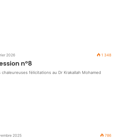
rier 2026
1 348
Session n°8
 chaleureuses félicitations au Dr Krakallah Mohamed
vembre 2025
786