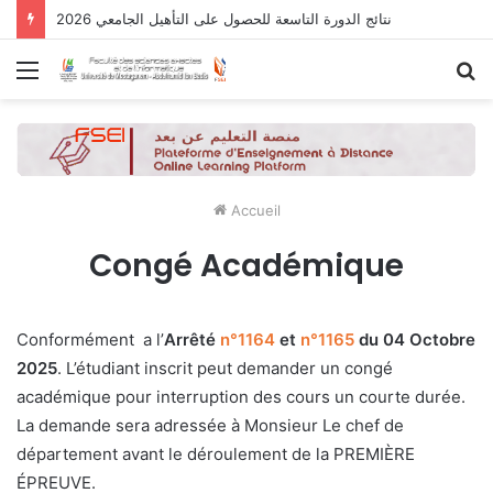
نتائج الدورة التاسعة للحصول على التأهيل الجامعي 2026
Menu
R
Accueil
Congé Académique
Conformément a l’
Arrêté
n°1164
et
n°1165
du 04 Octobre
2025
. L’étudiant inscrit peut demander un congé
académique pour interruption des cours un courte durée.
La demande sera adressée à Monsieur Le chef de
département avant le déroulement de la PREMIÈRE
ÉPREUVE.