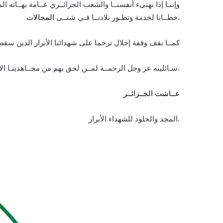
وإننـا إذا نهنىء أنفسنــا والشعب الجزائــري عــامة بهــاته ال
المجالات.
خطــانا لخدمة وتطـور بلادنــا فـي شتــى
كمــا نقف وقفة إجلال ترحما على شهدائنا الأبرار الذين سق
سـائلينه عز وجل الرحمــة لمــن لحق بهم من مجــاهدينـا الاشــاوس ودوام الصحة والعــافية للأحيــاء منهــم.
عــاشت الجــزائــر
المجد والخلود للشهداء الأبرار.