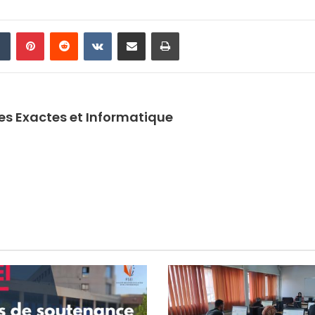
din
Tumblr
Pinterest
Reddit
VKontakte
Partager par email
Imprimer
ces Exactes et Informatique