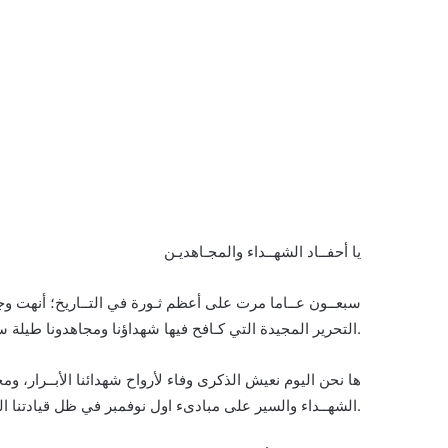
يا أحفــاد الشهــداء والمجـاهديـن
سبعــون عــاما مرت على أعظم ثـورة في التــاريخ؛ أنهت وجــود
التحرير المجيدة التي كـافح فيها شهداؤنا ومجاهدونا طيلة سبع سنين صامدين وصابريـن طامحين لجزائر حرة مستقلة.
ها نحن اليوم نعيش الذكرى وفاء لأرواح شهدائنا الأبــرار، وم
الشهــداء والسير على مبادىء اول نوفمبر في ظل قيادتنا الرشيدة وكل الخيِّريــن والأوفيـاء لهذا الوطن المفــدى سعيا لغدٍ أفضل و تطلعات عْلَا.