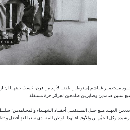
 مستعمــر غــاشم إستوطــن بلدنــا لأزيد من قرن، حَسِبَ حينهــا ان لن تكـ
جدديـن العهــد مــع جيـل المستقبــل أحفــاد الشهــداء والمجـاهديـن؛ سليـ