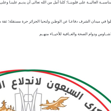
مناسبــة الغاليــة على قلوبنــا؛ كلنا أمل من الله تعالى أن يديـم علينـا وعل
طوا في ميدان الشرف دفاعـا عن الوطـن ولتحيا الجزائر حرة مستقلة؛ ثقة 