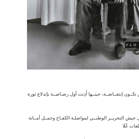
ـون إنتفــاضــة، حينــها أَذِنت أول رصـاصــة بإندلاع ثورة
ـل جيش التحريــر الوطنــي لمواصلـة الكفـاح وحمــل أمــانة