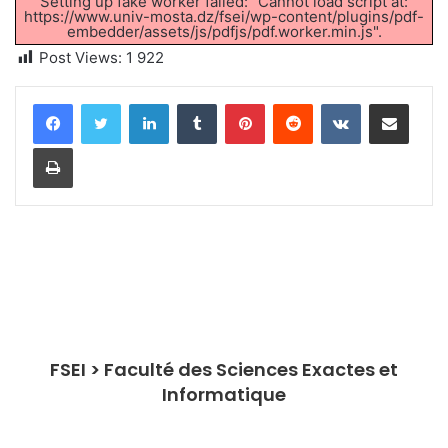
Setting up fake worker failed: "Cannot load script at:
https://www.univ-mosta.dz/fsei/wp-content/plugins/pdf-
embedder/assets/js/pdfjs/pdf.worker.min.js".
Post Views:
1 922
Linkedin
Tumblr
Pinterest
Reddit
VKontakte
Partager par email
Imprimer
FSEI > Faculté des Sciences Exactes et
Informatique