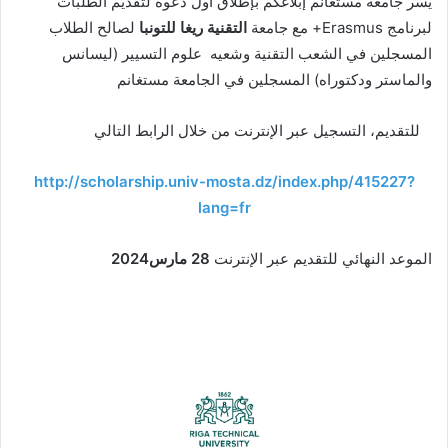
يسر جامعة مستغانم إبلاغكم بإطلاق أول دعوة لتقديم الطلبات
لبرنامج Erasmus+ مع جامعة
التقنية
ريغا للتونبا
لصالح الطلاب
المسجلين في الشعب التقنية وشعيه علوم التسيير (ليسانس
والماستر ودكتوراه) المسجلين في الجامعة مستغانم
للتقديم، التسجيل عبر الإنترنت من خلال الرابط التالي
http://scholarship.univ-mosta.dz/index.php/415227?
lang=fr
الموعد النهائي للتقديم عبر الإنترنت
28
مارس2024