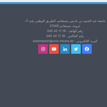
جامعة عبد الحميد بن باديس مستغانم، الطريق الوطني رقم 11،
خروبة، مستغانم 27000
رقم الهاتف : 19 11 42 045
رقم الفاكس : 18 11 42 045
البريد الإلكتروني : webmaster@univ-mosta.dz
فيسبوك
تويتر
لينكدإن
يوتيوب
انستقرام