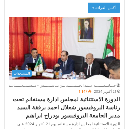
أكمل القراءة »
المستجدات
جـــامــعـــــــة عــبـد الحــمــيـــد بــن بــاديـــــــس - مــســتــغــــــانــم
21 أكتوبر 2024
1٬147
الدورة الاستثنائية لمجلس ادارة مستغانم تحت
رئاسة البروفيسور شعلال احمد برفقة السيد
مدير الجامعة البروفيسور بودراح ابراهيم
الدورة الاستثنائية لمجلس ادارة مستغانم يوم 21 اكتوبر 2024 على