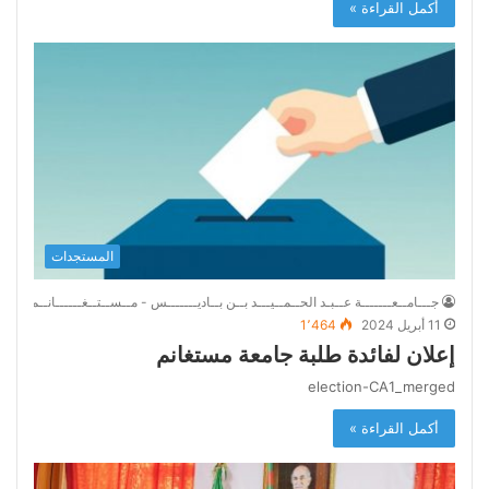
أكمل القراءة »
المستجدات
جـــامــعـــــــة عــبـد الحــمــيـــد بــن بــاديـــــــس - مــســتــغــــــانــم
11 أبريل 2024
1٬464
إعلان لفائدة طلبة جامعة مستغانم
election-CA1_merged
أكمل القراءة »