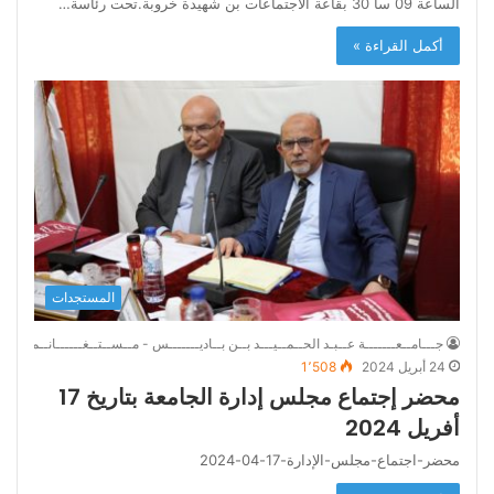
الساعة 09 سا 30 بقاعة الاجتماعات بن شهيدة خروبة.تحت رئاسة…
أكمل القراءة »
المستجدات
جـــامــعـــــــة عــبـد الحــمــيـــد بــن بــاديـــــــس - مــســتــغــــــانــم
24 أبريل 2024
1٬508
محضر إجتماع مجلس إدارة الجامعة بتاريخ 17
أفريل 2024
محضر-اجتماع-مجلس-الإدارة-17-04-2024