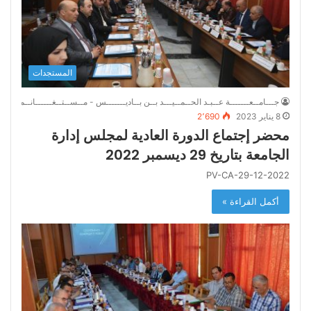
المستجدات
جـــامــعـــــــة عــبـد الحــمــيـــد بــن بــاديـــــــس - مــســتــغــــــانــم
8 يناير 2023
2٬690
محضر إجتماع الدورة العادية لمجلس إدارة
الجامعة بتاريخ 29 ديسمبر 2022
PV-CA-29-12-2022
أكمل القراءة »