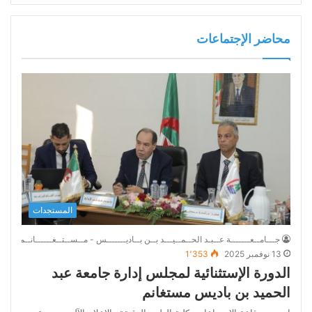
محاضر الإجتماعات
المستجدات
جـــامــعـــــــة عــبـد الحــمــيـــد بــن بــاديـــــــس - مــســتــغــــــانــم
13 نوفمبر 2025
1٬353
الدورة الإستثنائية لمجلس إدارة جامعة عبد
الحميد بن باديس مستغانم