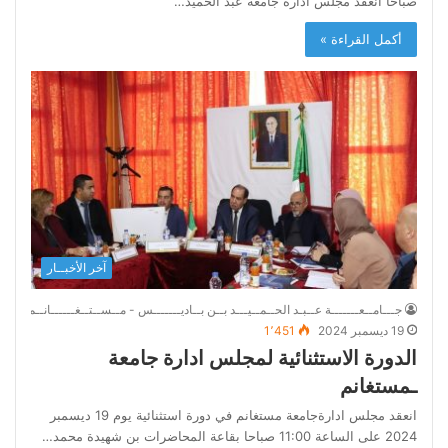
صباحا انعقد مجلس ادارة جامعة عبد الحميد…
أكمل القراءة »
آخر الأخبــار
جـــامــعـــــــة عــبـد الحــمــيـــد بــن بــاديـــــــس - مــســتــغــــــانــم
19 ديسمبر 2024
1٬451
الدورة الاستثنائية لمجلس ادارة جامعة
ـمستغانم
انعقد مجلس ادارةجامعة مستغانم في دورة استثنائية يوم 19 ديسمبر
2024 على الساعة 11:00 صباحا بقاعة المحاضرات بن شهيدة محمد…