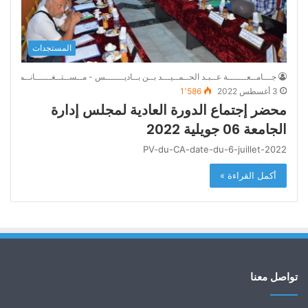
المستجدات
جـــامــعـــــــة عــبـد الحــمــيـــد بــن بــاديـــــــس - مــســتــغــــــانــم
3 أغسطس 2022
1٬586
محضر إجتماع الدورة العادية لمجلس إدارة
الجامعة 06 جويلية 2022
PV-du-CA-date-du-6-juillet-2022
أكمل القراءة »
تواصل معنا