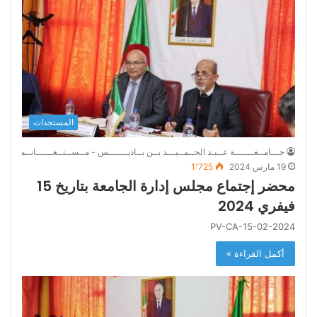
المستجدات
جـــامــعـــــــة عــبـد الحــمــيـــد بــن بــاديـــــــس - مــســتــغــــــانــم
19 مارس 2024
1٬725
محضر إجتماع مجلس إدارة الجامعة بتاريخ 15
فيفري 2024
PV-CA-15-02-2024
أكمل القراءة »