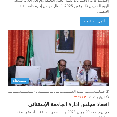
إحتضنت قاعة الاجتماعات بكلية العلوم الدقيقة والإعلام الآلي، صبيحة
اليوم الخميس 13 نوفمبر 2025، أشغال مجلس إدارة جامعة عبد
الحميد…
أكمل القراءة »
المستجدات
جـــامــعـــــــة عــبـد الحــمــيـــد بــن بــاديـــــــس - مــســتــغــــــانــم
1 يوليو 2025
2٬763
انعقاد مجلس ادارة الجامعة الإستثنائي
في يوم الاحد 29 جوان 2025 و ابتداء من الساعة التاسعة و نصف