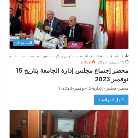
المستجدات
جـــامــعـــــــة عــبـد الحــمــيـــد بــن بــاديـــــــس - مــســتــغــــــانــم
13 ديسمبر 2023
2٬069
محضر إجتماع مجلس إدارة الجامعة بتاريخ 15
نوفمبر 2023
محضر-مجلس-الإدارة-15-نوفمبر-2023-1
أكمل القراءة »