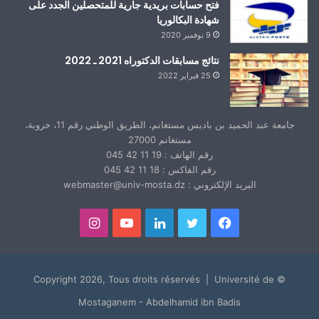
فتح حسابات بريدية جارية للمتحصلين الجدد على
شهادة البكالوريا
9 نوفمبر 2020
نتائج مسابقات الدكتوراه 2021 ـ 2022
25 فبراير 2022
جامعة عبد الحميد بن باديس مستغانم، الطريق الوطني رقم 11، خروبة،
مستغانم 27000
رقم الهاتف : 19 11 42 045
رقم الفاكس : 18 11 42 045
البريد الإلكتروني : webmaster@univ-mosta.dz
فيسبوك
تويتر
لينكدإن
يوتيوب
انستقرام
© Copyright 2026, Tous droits réservés | Université de
Mostaganem - Abdelhamid ibn Badis